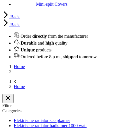
Mini-split Covers
Back
Back
Order
directly
from the manufacturer
Durable
and
high
quality
Unique
products
Ordered before 8 p.m.,
shipped
tomorrow
Home
Home
Filter
Categories
Elektrische radiator slaapkamer
Elektrische radiator badkamer 1000 watt